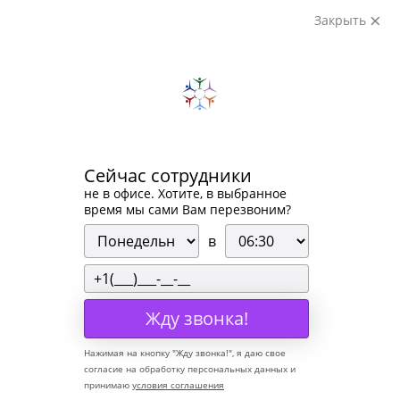
Закрыть
+7 (499) 404-18-67
Обратный звонок
Время работы: Пн-Пт с 09:00 до 19:00 ч. Сб, Вс-в
дежурном режиме
(0) товаров
Все категории
Сейчас сотрудники
не в офисе. Хотите, в выбранное
Холодильное оборудование к услугам наших клиентов
время мы сами Вам перезвоним?
Торговая мебель
Аксессуары
в
Кассовая зона
Складское оборудование
Весы и упаковочное оборудование
Оборудование общепита и фастфуд
Жду звонка!
Нейтральное оборудование
Производство в магазине
Нажимая на кнопку "
Жду звонка!
", я даю свое
Электромеханическое оборудование
согласие на обработку персональных данных и
Тепловое оборудование
принимаю
условия соглашения