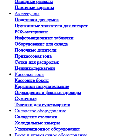
Овощные развалы
Плетеные корзины
Аксессуары
Подставки для сумок
Пружинные толкатели для сигарет
POS-материалы
Информационные таблички
Оборудование для склада
Полочные делители
Прикассовая зона
Сетки для распродаж
Ценникодержатели
Кассовая зона
Кассовые боксы
Корзинки покупательские
Ограждения и флажки-проходы
Сумочные
Тележки для супермаркета
Складское оборудование
Складские стеллажи
Холодильные камеры
Утилизационное оборудование
Весы и упаковочное оборудование