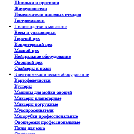
Шпильки и противни
Жироуловители
Измельчители пищевых отходов
Гастроемкости
Производство в магазине
Весы и упаковщики
Горячий цех
Кондитерский цех
Мясной цех
Нейтральное оборудование
Овощной цех
Слайсеры и ножи
Электромеханическое оборудование
Картофелечистки
Куттеры
Машины для мойки овощей
Миксеры планетарные
Миксеры погружные
Мукопросеиватели
Мясорубки профессиональные
Овощерезки профессиональные
Пилы для мяса