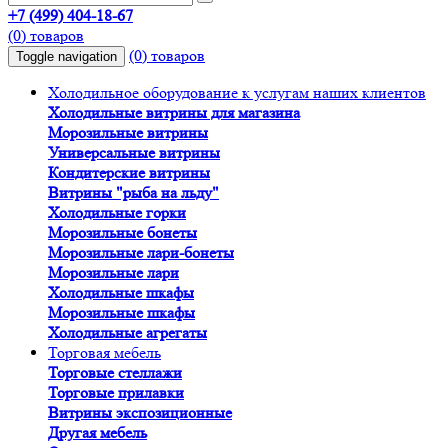
+7 (499) 404-18-67
(0) товаров
(0) товаров
Toggle navigation
Холодильное оборудование к услугам наших клиентов
Холодильные витрины для магазина
Морозильные витрины
Универсальные витрины
Кондитерские витрины
Витрины "рыба на льду"
Холодильные горки
Морозильные бонеты
Морозильные лари-бонеты
Морозильные лари
Холодильные шкафы
Морозильные шкафы
Холодильные агрегаты
Торговая мебель
Торговые стеллажи
Торговые прилавки
Витрины экспозиционные
Другая мебель