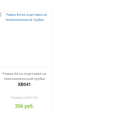
Рамка А4 на подставке на
телескопической трубке
ХВ041
Размер xx330-550
356 руб.