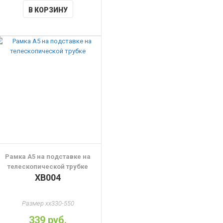
В КОРЗИНУ
Рамка А5 на подставке на
телескопической трубке
ХВ004
Размер xx330-550
339 руб.