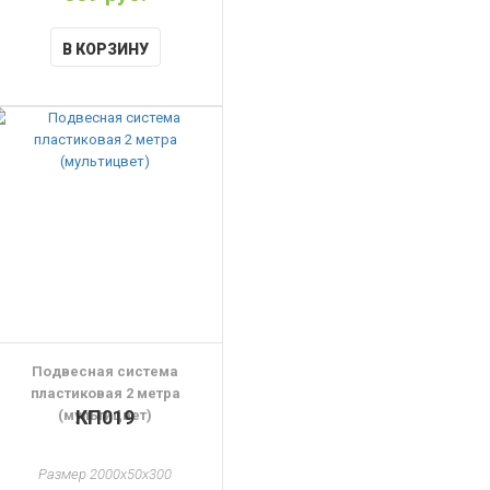
В КОРЗИНУ
Подвесная система
пластиковая 2 метра
КП019
(мультицвет)
Размер 2000x50x300